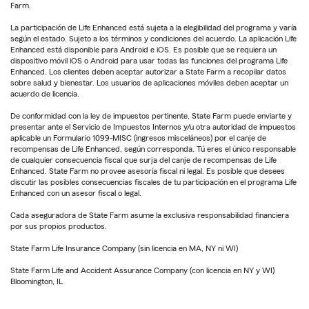
Farm.
La participación de Life Enhanced está sujeta a la elegibilidad del programa y varía
según el estado. Sujeto a los términos y condiciones del acuerdo. La aplicación Life
Enhanced está disponible para Android e iOS. Es posible que se requiera un
dispositivo móvil iOS o Android para usar todas las funciones del programa Life
Enhanced. Los clientes deben aceptar autorizar a State Farm a recopilar datos
sobre salud y bienestar. Los usuarios de aplicaciones móviles deben aceptar un
acuerdo de licencia.
De conformidad con la ley de impuestos pertinente, State Farm puede enviarte y
presentar ante el Servicio de Impuestos Internos y/u otra autoridad de impuestos
aplicable un Formulario 1099-MISC (ingresos misceláneos) por el canje de
recompensas de Life Enhanced, según corresponda. Tú eres el único responsable
de cualquier consecuencia fiscal que surja del canje de recompensas de Life
Enhanced. State Farm no provee asesoría fiscal ni legal. Es posible que desees
discutir las posibles consecuencias fiscales de tu participación en el programa Life
Enhanced con un asesor fiscal o legal.
Cada aseguradora de State Farm asume la exclusiva responsabilidad financiera
por sus propios productos.
State Farm Life Insurance Company (sin licencia en MA, NY ni WI)
State Farm Life and Accident Assurance Company (con licencia en NY y WI)
Bloomington, IL