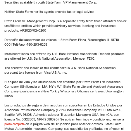
Securities available through State Farm VP Management Corp.
Neither State Farm nor its agents provide tax or legal advice.
State Farm VP Management Corp. is a separate entity from those affiliated and/or
unaffiliated entities which provide advisory services, banking and insurance
products. AP2025/02/0260
Dirección del supervisor de valores: 1 State Farm Plaza, Bloomington, IL 61710-
0001 Teléfono: 480-293-8258
Installment loans are offered by U.S. Bank National Association. Deposit products
are offered by U.S. Bank National Association. Member FDIC.
The creditor and issuer of this credit card is U.S. Bank National Association,
pursuant to a license from Visa U.S.A. Inc.
El seguro de vida y las anualidades son emitidos por State Farm Life Insurance
Company. (Sin licencia en MA, NY y WI) State Farm Life and Accident Assurance
Company (con licencia en New York y Wisconsin) Oficinas centrales, Bloomington,
Illinois.
Los productos de seguro de mascotas son suscritos en los Estados Unidos por
American Pet Insurance Company y ZPIC Insurance Company, 6100-4th Ave S,
Seattle, WA 98108. Administrado por Trupanion Managers USA, Inc. (CA: con
licencia No. 0G22803, NPN 9588590). Se aplican términos y condiciones, revise la
póliza completa
en la página web de Trupanion para obtener detalles. State Farm
Mutual Automobile Insurance Company, sus subsidiarias y afiliadas no ofrecen ni