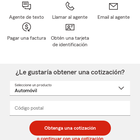
Agente de texto
Llamar al agente
Email al agente
Pagar una factura
Obtén una tarjeta
de identificación
¿Le gustaría obtener una cotización?
Seleccione un producto
Seleccione
un
nombre
de
producto
del
Código postal
Ingresa
Ingresa
_____
menú
un
un
desplegable
código
código
postal
postal
Obtenga una cotización
de
de
5
5
o continuar con una cotización