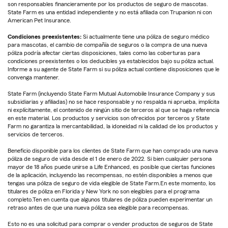
son responsables financieramente por los productos de seguro de mascotas.
State Farm es una entidad independiente y no está afiliada con Trupanion ni con
American Pet Insurance.
Condiciones preexistentes:
Si actualmente tiene una póliza de seguro médico
para mascotas, el cambio de compañía de seguros o la compra de una nueva
póliza podría afectar ciertas disposiciones, tales como las coberturas para
condiciones preexistentes o los deducibles ya establecidos bajo su póliza actual.
Informe a su agente de State Farm si su póliza actual contiene disposiciones que le
convenga mantener.
State Farm (incluyendo State Farm Mutual Automobile Insurance Company y sus
subsidiarias y afiliadas) no se hace responsable y no respalda ni aprueba, implícita
ni explícitamente, el contenido de ningún sitio de terceros al que se haga referencia
en este material. Los productos y servicios son ofrecidos por terceros y State
Farm no garantiza la mercantabilidad, la idoneidad ni la calidad de los productos y
servicios de terceros.
Beneficio disponible para los clientes de State Farm que han comprado una nueva
póliza de seguro de vida desde el 1 de enero de 2022. Si bien cualquier persona
mayor de 18 años puede unirse a Life Enhanced, es posible que ciertas funciones
de la aplicación, incluyendo las recompensas, no estén disponibles a menos que
tengas una póliza de seguro de vida elegible de State Farm.En este momento, los
titulares de póliza en Florida y New York no son elegibles para el programa
completo.Ten en cuenta que algunos titulares de póliza pueden experimentar un
retraso antes de que una nueva póliza sea elegible para recompensas.
Esto no es una solicitud para comprar o vender productos de seguros de State