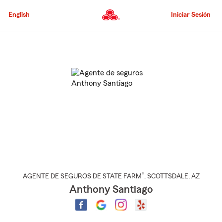
Pasar
al
English
Iniciar Sesión
contenido
principal
Comienzo
del
contenido
principal
®
AGENTE DE SEGUROS DE STATE FARM
,
SCOTTSDALE
, AZ
Anthony Santiago